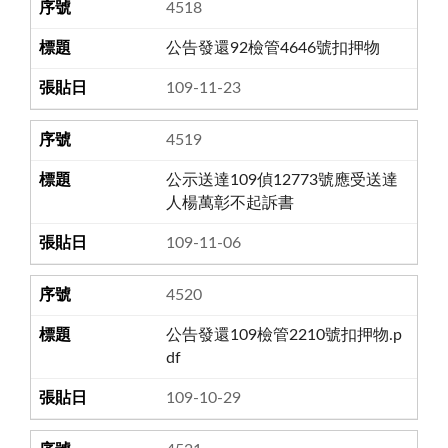
4518
公告發還92檢管4646號扣押物
109-11-23
4519
公示送達109偵12773號應受送達
人楊萬彰不起訴書
109-11-06
4520
公告發還109檢管2210號扣押物.p
df
109-10-29