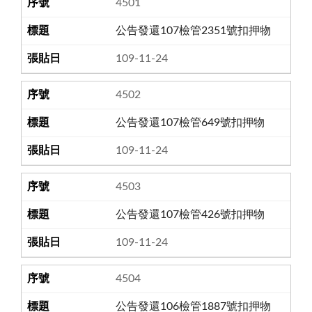
4501
公告發還107檢管2351號扣押物
109-11-24
4502
公告發還107檢管649號扣押物
109-11-24
4503
公告發還107檢管426號扣押物
109-11-24
4504
公告發還106檢管1887號扣押物