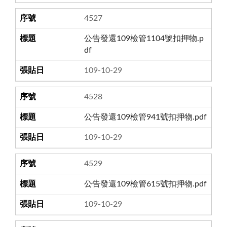
4527
公告發還109檢管1104號扣押物.p
df
109-10-29
4528
公告發還109檢管941號扣押物.pdf
109-10-29
4529
公告發還109檢管615號扣押物.pdf
109-10-29