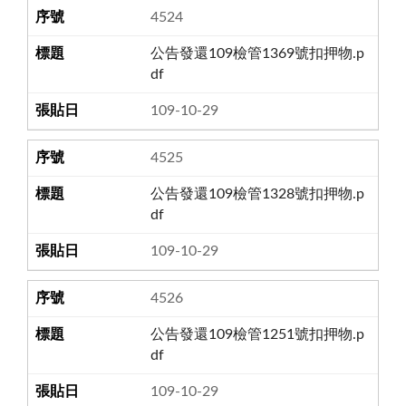
4524
公告發還109檢管1369號扣押物.p
df
109-10-29
4525
公告發還109檢管1328號扣押物.p
df
109-10-29
4526
公告發還109檢管1251號扣押物.p
df
109-10-29