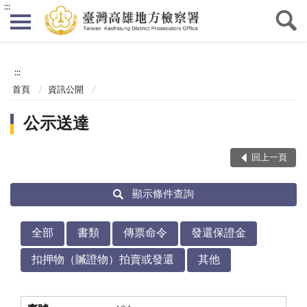
:::
:::
首頁
資訊公開
公示送達
回上一頁
顯示條件查詢
全部
書類
傳票命令
發還保證金
扣押物（贓證物）拍賣或發還
其他