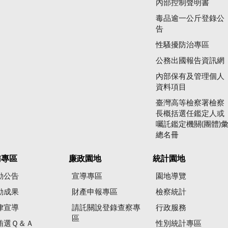
內部控制聲明書
毒品逾一公斤登錄公
告
性騷擾防治專區
公務出國報告資訊網
內部保有及管理個人
資料項目
臺灣高等檢察署檢察
長概括選任鑑定人或
囑託鑑定機關(團體)
總名冊
賄專區
廉政園地
統計園地
動公告
宣導專區
園地導覽
動成果
財產申報專區
檢察統計
律宣導
請託關說登錄查察專
行政服務
區
賄選Ｑ＆Ａ
性別統計專區