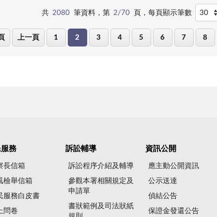
共
2080
筆資料，第
2/70
頁，
每頁顯示筆數
頁
上一頁
1
2
3
4
5
6
7
8
民服務
訴訟輔導
資訊公開
察長信箱
訴訟程序介紹及輔導
應主動公開資訊
風檢舉信箱
參觀本署相關規定及
公示送達
申請單
民服務白皮書
偵結公告
書狀範例及司法狀紙
上問卷
保證金發還公告
規則