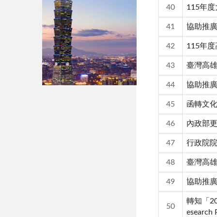
40
115年
41
協助推
42
115年
43
臺灣高雄
44
協助推
45
函轉文化
46
內政部
47
行政院院
48
臺灣高
49
協助推
轉知「20
50
esear