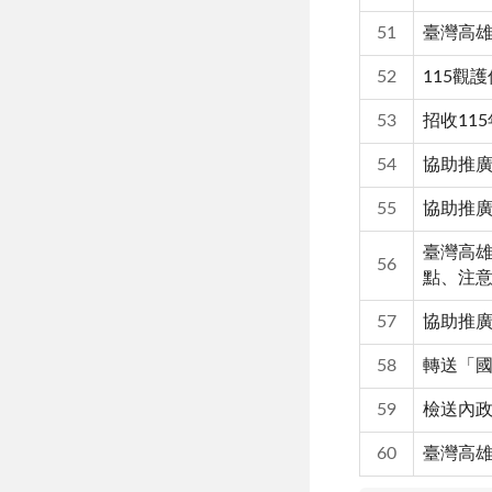
51
臺灣高
52
115觀
53
招收11
54
協助推
55
協助推
臺灣高雄
56
點、注
57
協助推
58
轉送「
59
檢送內政
60
臺灣高雄