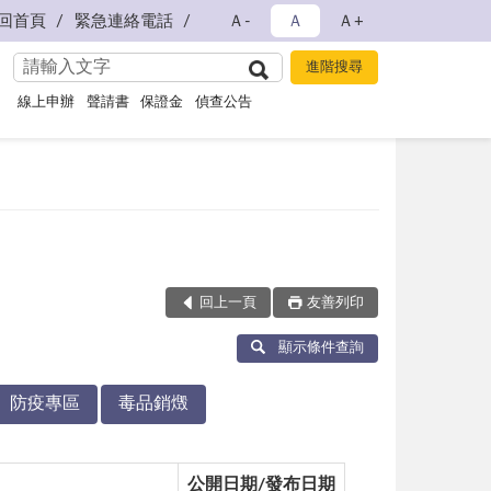
回首頁
緊急連絡電話
Ａ-
Ａ
Ａ+
線上申辦
聲請書
保證金
偵查公告
回上一頁
友善列印
顯示條件查詢
防疫專區
毒品銷燬
公開日期/發布日期