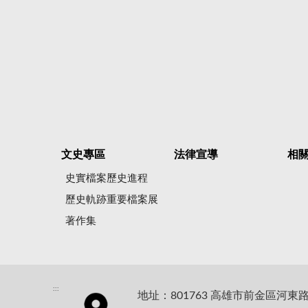
文史專區
法律宣導
相
史實檔案歷史進程
歷史軌跡重要檔案展
著作集
:::
地址：801763 高雄市前金區河東路