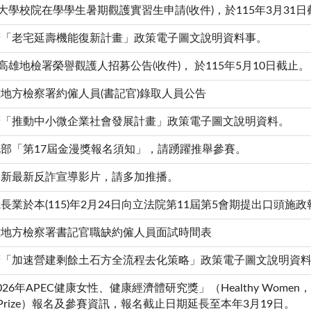
度大學校院在學學生暑期觀護實習生申請(收件)，於115年3月31
廣「老宅延壽機能復新計畫」政策電子圖文說明資料事。
度高雄地檢署榮譽觀護人招募公告(收件)， 於115年5月10日截止。
地方檢察署約僱人員(書記官)錄取人員公告
廣「推動中小微企業社會發展計畫」政策電子圖文說明資料。
部「第17屆金漫獎報名須知」，請踴躍推舉參賽。
更新最新反詐宣導影片，請多加推播。
長業於本(115)年2月24日向立法院第11屆第5會期提出口頭施
雄地方檢察署書記官職缺約僱人員面試時間表
廣「加速營建剩餘土石方全流程去化策略」政策電子圖文說明資
26年APEC健康女性、健康經濟體研究獎」（Healthy Women， Heal
ch Prize）報名及參賽資訊，報名截止日期延長至本年3月19日。