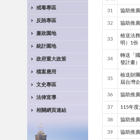
戒毒專區
31
協助推
反賄專區
32
協助推
廉政園地
檢送法
33
明）1份
統計園地
轉送「
34
政府重大政策
發計畫
檔案應用
檢送財團
35
屆台灣
文史專區
36
協助推
法律宣導
37
115年
相關網頁連結
38
協助推
39
協助推