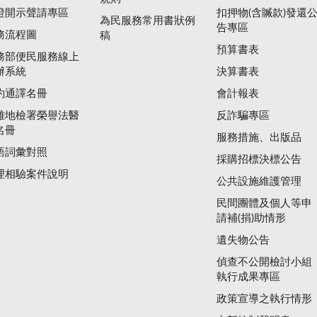
證開示聲請專區
扣押物(含贓款)發還
為民服務常用書狀例
告專區
務流程圖
稿
預算書表
務部便民服務線上
辦系統
決算書表
約通譯名冊
會計報表
雄地檢署榮譽法醫
反詐騙專區
名冊
服務措施、出版品
語詞彙對照
採購招標決標公告
理相驗案件說明
公共設施維護管理
民間團體及個人等申
請補(捐)助情形
遺失物公告
偵查不公開檢討小組
執行成果專區
政策宣導之執行情形