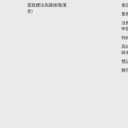
震鼓鑠法高躍雄飛(署
卷
史)
業
法
申
特
高
師
雙
辦